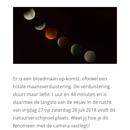
Er is een bloedmaan op komst, oftewel een
totale maansverduistering. De verduistering
duurt maar liefst 1 uur en 44 minuten en is
daarmee de langste van de eeuw. In de nacht
van vrijdag 27 op zaterdag 28 juli 2018 vindt dit
natuurverschijnsel plaats. Weet jij hoe je dit
fenomeen met de camera vastlegt?