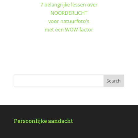
7 belangrijke lessen over
NOORDERLICHT
voor natuurfoto’s
met een WOW-factor
DOWNLOAD GRATIS
Persoonlijke aandacht