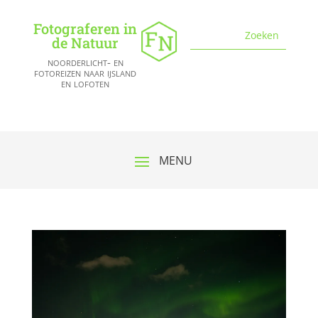
Fotograferen in
de Natuur
noorderlicht- en
fotoreizen naar ijsland
en lofoten