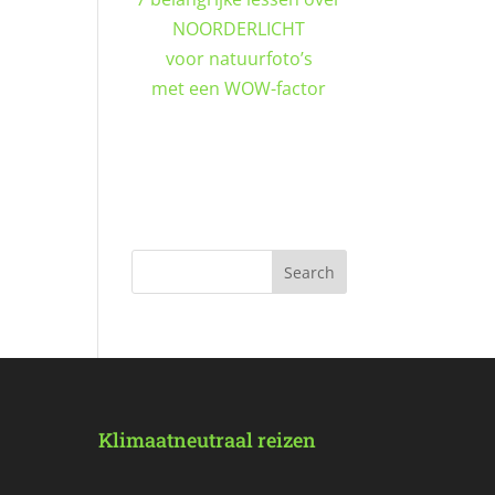
NOORDERLICHT
voor natuurfoto’s
met een WOW-factor
DOWNLOAD GRATIS
Klimaatneutraal reizen