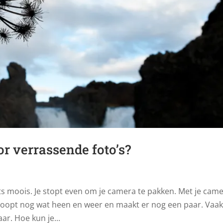
r verrassende foto’s?
ets moois. Je stopt even om je camera te pakken. Met je cam
Je loopt nog wat heen en weer en maakt er nog een paar. Vaa
aar. Hoe kun je...