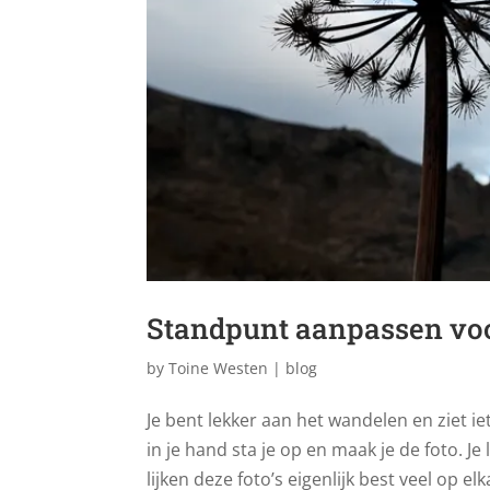
Standpunt aanpassen voo
by
Toine Westen
|
blog
Je bent lekker aan het wandelen en ziet i
in je hand sta je op en maak je de foto. 
lijken deze foto’s eigenlijk best veel op elk