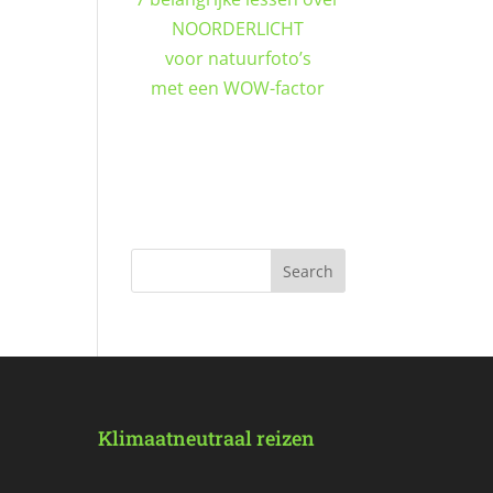
NOORDERLICHT
voor natuurfoto’s
met een WOW-factor
DOWNLOAD GRATIS
Klimaatneutraal reizen